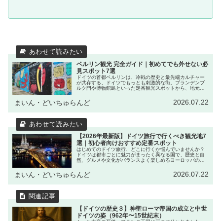
ベルリン観光 完全ガイド｜初めてでも外せない必
見スポット7選
ドイツの首都ベルリンは、冷戦の歴史と最先端カルチャー
が共存する、ドイツでもっとも刺激的な街。ブランデンブ
ルク門や博物館島といった定番観光スポットから、地元っ
子が集うおしゃれなカフェやストリートアートの街並みま
で、見どころが尽きません。この記...
2026.07.22
まいん・どいちゅらんど
【2026年最新版】ドイツ旅行で行くべき観光地7
選｜初心者向けおすすめ定番スポット
はじめてのドイツ旅行、どこに行くか悩んでいませんか？
ドイツは都市ごとに魅力がまったく異なる国で、歴史と自
然、グルメや文化がバランスよく楽しめるヨーロッパの人
気観光地です。今回は、ドイツ初心者にも安心して楽しめ
る「定番観光スポット」を7つ厳選...
2026.07.22
まいん・どいちゅらんど
【ドイツの歴史３】神聖ローマ帝国の成立と中世
ドイツの姿（962年〜15世紀末）