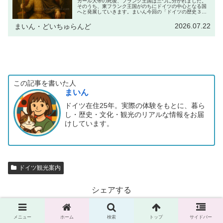
カール大帝の死後、フランク王国は三つに分かれました。
そのうち、東フランク王国がのちにドイツの中心となる国
へと発展していきます。まいん今回の「ドイツの歴史３」
では、この東フランク王国から生まれた神聖ローマ帝国
と、初代皇帝オットー1世の時代を見...
2026.07.22
まいん・どいちゅらんど
この記事を書いた人
まいん
ドイツ在住25年。実際の体験をもとに、暮ら
し・歴史・文化・観光のリアルな情報をお届
けしています。
ドイツ観光案内
シェアする
X
Facebook
LINE
メニュー
ホーム
検索
トップ
サイドバー