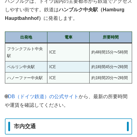
ハンブルクは、ドイツ国内の主要都市から鉄道でアクセス
しやすい街です。鉄道は
ハンブルク中央駅（Hamburg
Hauptbahnhof）
に発着します。
出発地
電車
所要時間
フランクフルト中央
ICE
約4時間15分〜5時間
駅
ベルリン中央駅
ICE
約1時間45分〜2時間
ハノーファー中央駅
ICE
約1時間20分〜2時間
🌐
DB（ドイツ鉄道）の公式サイト
から、最新の所要時間
や運賃を確認してください。
市内交通