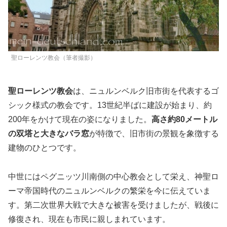
聖ローレンツ教会（筆者撮影）
聖ローレンツ教会
は、ニュルンベルク旧市街を代表するゴ
シック様式の教会です。13世紀半ばに建設が始まり、約
200年をかけて現在の姿になりました。
高さ約80メートル
の双塔と大きなバラ窓
が特徴で、旧市街の景観を象徴する
建物のひとつです。
中世にはペグニッツ川南側の中心教会として栄え、神聖ロ
ーマ帝国時代のニュルンベルクの繁栄を今に伝えていま
す。第二次世界大戦で大きな被害を受けましたが、戦後に
修復され、現在も市民に親しまれています。