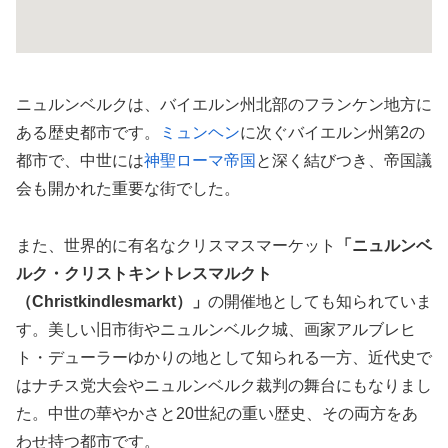
ニュルンベルクは、バイエルン州北部のフランケン地方に
ある歴史都市です。
ミュンヘン
に次ぐバイエルン州第2の
都市で、中世には
神聖ローマ帝国
と深く結びつき、帝国議
会も開かれた重要な街でした。
また、世界的に有名なクリスマスマーケット
「ニュルンベ
ルク・クリストキントレスマルクト
（Christkindlesmarkt）」
の開催地としても知られていま
す。美しい旧市街やニュルンベルク城、画家アルブレヒ
ト・デューラーゆかりの地として知られる一方、近代史で
はナチス党大会やニュルンベルク裁判の舞台にもなりまし
た。中世の華やかさと20世紀の重い歴史、その両方をあ
わせ持つ都市です。