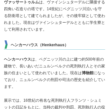
ヴァッサートゥルム
は、ヴァインシュターデルに隣接する
四角い石造りの塔です。14世紀にペグニッツ川沿いを守
る防衛塔として建てられましたが、その後牢獄として使わ
れました。現在はヴァインシュターデルとともに学生寮と
して利用されています。
ヘンカーハウス（Henkerhaus）
ヘンカーハウス
は、ペグニッツ川の上に建つ約500年前の
建物で、長いあいだニュルンベルクの死刑執行人とその家
族の住まいとして使われていました。現在は
博物館
になっ
ており、ニュルンベルクの刑罰や司法の歴史を紹介してい
ます。
展示では、16世紀の有名な死刑執行人フランツ・シュミ
ットの日記をもとに、当時の裁判や刑罰、死刑執行人の役