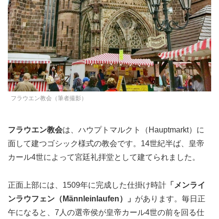
フラウエン教会（筆者撮影）
フラウエン教会
は、ハウプトマルクト（Hauptmarkt）に
面して建つゴシック様式の教会です。14世紀半ば、皇帝
カール4世によって宮廷礼拝堂として建てられました。
正面上部には、1509年に完成した仕掛け時計
「メンライ
ンラウフェン（Männleinlaufen）」
があります。毎日正
午になると、7人の選帝侯が皇帝カール4世の前を回る仕