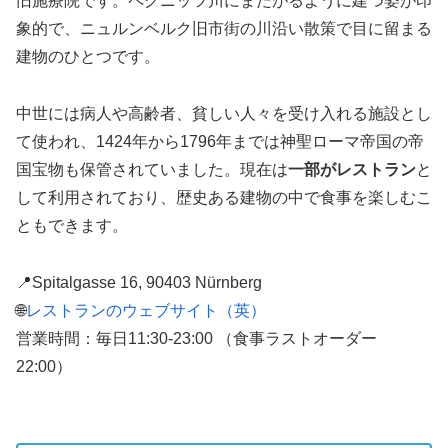
旧施療院です。ペグニッツ川にまたがるように建つ姿が印
象的で、ニュルンベルク旧市街の川沿い散策で目に留まる
建物のひとつです。
中世には病人や高齢者、貧しい人々を受け入れる施設とし
て使われ、1424年から1796年までは神聖ローマ帝国の帝
国宝物も保管されていました。現在は
一部がレストラン
と
して利用されており、歴史ある建物の中で食事を楽しむこ
ともできます。
📍Spitalgasse 16, 90403 Nürnberg
🌐
レストランのウェブサイト（英）
営業時間：毎日11:30-23:00 （食事ラストオーダー
22:00）