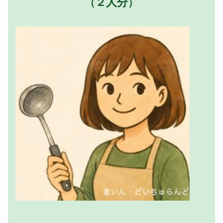
２人分
（
）