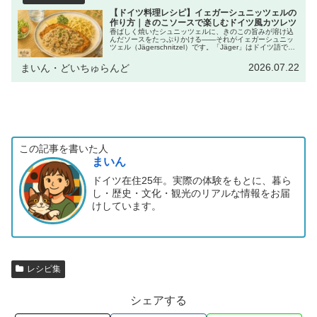
【ドイツ料理レシピ】イェガーシュニッツェルの
作り方｜きのこソースで楽しむドイツ風カツレツ
香ばしく焼いたシュニッツェルに、きのこの旨みが溶け込
んだソースをたっぷりかける――それがイェガーシュニッ
ツェル（Jägerschnitzel）です。「Jäger」はドイツ語で
「猟師」という意味。料理名としては、きのこを使ったソ
ースを添えたシ...
2026.07.22
まいん・どいちゅらんど
この記事を書いた人
まいん
ドイツ在住25年。実際の体験をもとに、暮ら
し・歴史・文化・観光のリアルな情報をお届
けしています。
レシピ集
シェアする