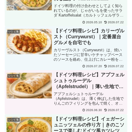
ドイツ料理の付け合わせとしてよく知ら
れているのが、じゃがいもを使ったサラ
ダ Kartoffelsalat（カルトッフェルザラー
ト） です。日本で「ポテトサラダ」と聞
2026.05.10
2026.07.22
くと、マヨネーズで和えた冷たいサラダ
を思い浮かべる方が多いかもしれませ
【ドイツ料理レシピ】カリーヴル
レシピ集
ん。け...
スト（Currywurst）｜定番屋台
グルメを自宅でも
カリーヴルスト（Currywurst）は、焼い
たソーセージに甘辛いケチャップベース
のソースを絡め、仕上げにカレー粉をた
っぷりまぶした、ドイツを代表する定番
2026.07.20
2026.07.22
のB級グルメです。国民的なソウルフード
として親しまれ、年間で約8億本も消費さ
【ドイツ料理レシピ】アプフェル
レシピ集
れていると...
シュトゥルーデル
（Apfelstrudel）｜薄い生地で包
むりんごの焼き菓子
アプフェルシュトゥルーデル
（Apfelstrudel）は、薄く伸ばした生地で
りんごのフィリングを包んで焼く、オー
ストリアや南ドイツで親しまれている伝
2026.06.30
2026.07.22
統的な焼き菓子です。サクッとした薄い
生地の中に、シナモンの香りをまとった
【ドイツ料理レシピ】イェガーシ
レシピ集
りんごとレーズンがた...
ュニッツェルの作り方｜きのこソ
ースで楽しむドイツ風カツレツ