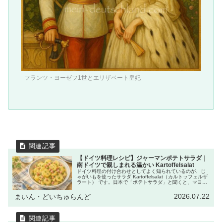
フランツ・ヨーゼフ1世とエリザベート皇妃
【ドイツ料理レシピ】ジャーマンポテトサラダ｜
南ドイツで親しまれる温かい Kartoffelsalat
ドイツ料理の付け合わせとしてよく知られているのが、じ
ゃがいもを使ったサラダ Kartoffelsalat（カルトッフェルザ
ラート） です。日本で「ポテトサラダ」と聞くと、マヨネ
ーズで和えた冷たいサラダを思い浮かべる方が多いかもし
れません。け...
2026.07.22
まいん・どいちゅらんど