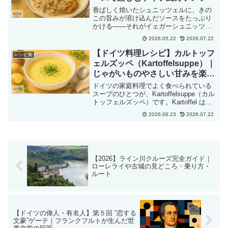
香ばしく焼いたシュニッツェルに、きの
この旨みが溶け込んだソースをたっぷり
かける――それがイェガーシュニッツェ
ル（Jägerschnitzel）です。「Jäger」は
2026.05.22
2026.07.22
ドイツ語で「猟師」という意味。料理名
としては、きのこを使ったソースを添え
【ドイツ料理レシピ】カルトッフ
レシピ集
たシ...
ェルズッペ（Kartoffelsuppe）｜
じゃがいものやさしい甘みを楽し
むドイツのポテトスープ
ドイツの家庭料理でよく食べられている
スープのひとつが、Kartoffelsuppe（カル
トッフェルズッペ）です。Kartoffel は
「じゃがいも」、Suppe は「スープ」と
2026.06.23
2026.07.22
いう意味で、その名の通り、じゃがいも
をたっぷり使った素朴なスープ...
【2026】ライン川クルーズ完全ガイド｜
ローレライや古城の見どころ・乗り方・
ルート
【ドイツの偉人・有名人】第５回 ”恋する
文豪”ゲーテ｜フランクフルトが生んだ世