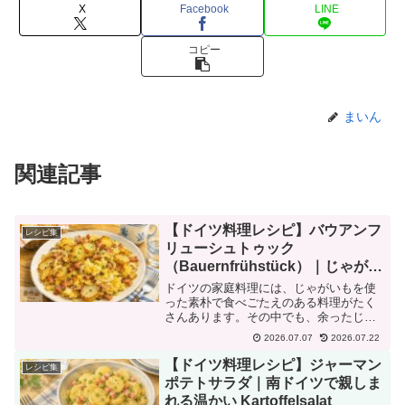
X
Facebook
LINE
コピー
まいん
関連記事
【ドイツ料理レシピ】バウアンフ
レシピ集
リューシュトゥック
（Bauernfrühstück）｜じゃがい
もと卵で作る素朴なドイツの朝ご
ドイツの家庭料理には、じゃがいもを使
はん
った素朴で食べごたえのある料理がたく
さんあります。その中でも、余ったじゃ
がいもをおいしく使える料理として親し
2026.07.07
2026.07.22
まれているのが、Bauernfrühstück（バウ
アンフリューシュトゥック）です。Bauer
【ドイツ料理レシピ】ジャーマン
レシピ集
...
ポテトサラダ｜南ドイツで親しま
れる温かい Kartoffelsalat