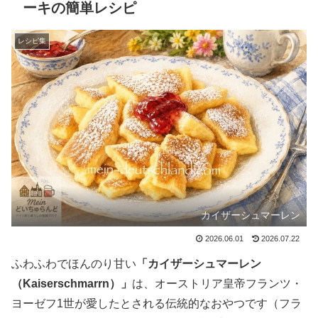
ーキの簡単レシピ
レシピ集
カイザーシュマーレン
2026.06.01
2026.07.22
ふわふわでほんのり甘い
「カイザーシュマーレン
（Kaiserschmarrn）」
は、オーストリア皇帝フランツ・
ヨーゼフ1世が愛したとされる伝統的なおやつです（フラ